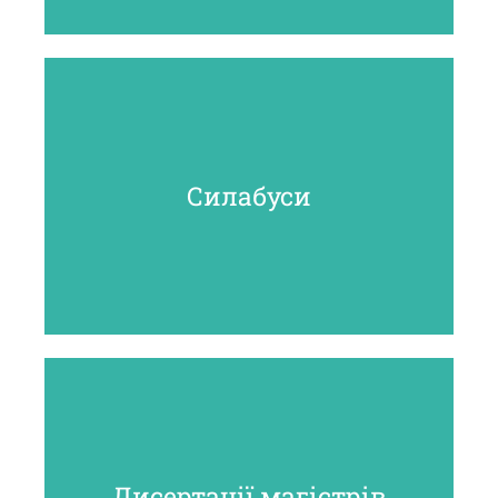
Силабуси
Дисертації магістрів