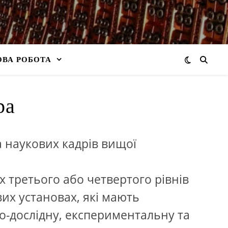
ВА РОБОТА
ра
а наукових кадрів вищої
 третього або четвертого рівнів
вих установах, які мають
во-дослідну, експериментальну та