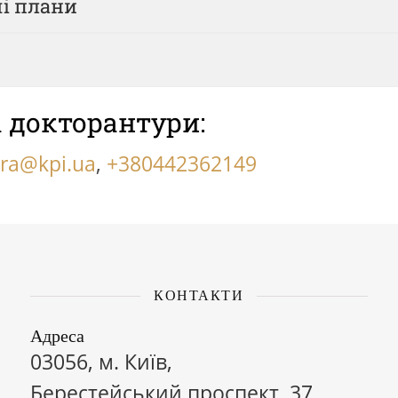
чі плани
а докторантури:
ura@kpi.ua
,
+380442362149
КОНТАКТИ
Адреса
03056, м. Київ,
Берестейський проспект, 37,