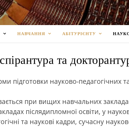
У
НАВЧАННЯ
АБІТУРІЄНТУ
НАУКО
спірантура та докторанту
ми підготовки науково-педагогічних т
вається при вищих навчальних закладах
акладах післядипломної освіти, у науко
огічні та наукові кадри, сучасну науко