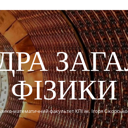
ДРА ЗАГА
ФІЗИКИ
ізико-математичний факультет КПІ ім. Ігоря Сікорсько