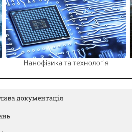
Динаміка систем наночастинок
жлива документація
ань