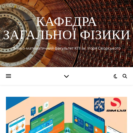
КАФЕДРА
ЗАГАЛЬНОЇ ФІЗИКИ
Фізико-математичний факультет КПІ ім. Ігоря Сікорського