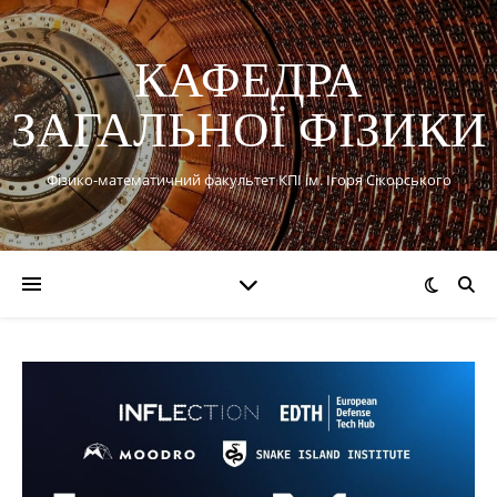
КАФЕДРА
ЗАГАЛЬНОЇ ФІЗИКИ
Фізико-математичний факультет КПІ ім. Ігоря Сікорського